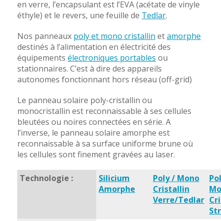
en verre, l’encapsulant est l’EVA (acétate de vinyle
éthyle) et le revers, une feuille de
Tedlar
.
Nos panneaux
poly et mono cristallin
et
amorphe
destinés à l’alimentation en électricité des
équipements
électroniques portables
ou
stationnaires. C’est à dire des appareils
autonomes fonctionnant hors réseau (off-grid)
Le panneau solaire poly-cristallin ou
monocristallin est reconnaissable à ses cellules
bleutées ou noires connectées en série. A
l’inverse, le panneau solaire amorphe est
reconnaissable à sa surface uniforme brune où
les cellules sont finement gravées au laser.
Technologie :
Silicium
Poly / Mono
Pol
Amorphe
Cristallin
Mo
Verre/Tedlar
Cri
Str