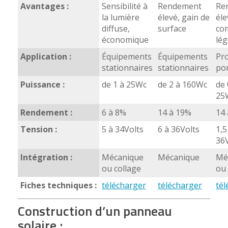
Avantages :
Sensibilité à
Rendement
Re
la lumière
élevé, gain de
éle
diffuse,
surface
co
économique
lég
Application :
Équipements
Équipements
Pro
stationnaires
stationnaires
po
Puissance :
de 1 à 25Wc
de 2 à 160Wc
de 
25
Rendement :
6 à 8%
14 à 19%
14
Tension :
5 à 34Volts
6 à 36Volts
1,5
36V
Intégration :
Mécanique
Mécanique
Mé
ou collage
ou 
Fiches techniques :
télécharger
télécharger
tél
Construction d’un panneau
solaire :