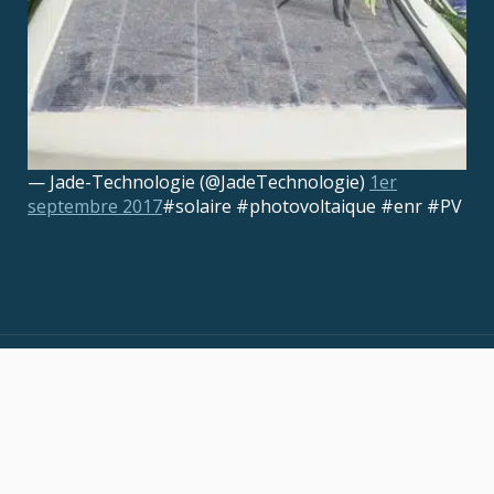
— Jade-Technologie (@JadeTechnologie)
1er
septembre 2017
#solaire #photovoltaique #enr #PV
Copyright ©2003-2026 JADE-Technologie.
Plan du site
Informations légales
Confidentialité
Conditions générales de vente
Solar Energy Directory
Portail Electronique – Pile, Batterie