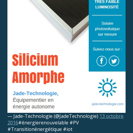
— Jade-Technologie (@JadeTechnologie)
13 octobre
2016
#énergierenouvelable #PV
#Transitionénergétique #iot