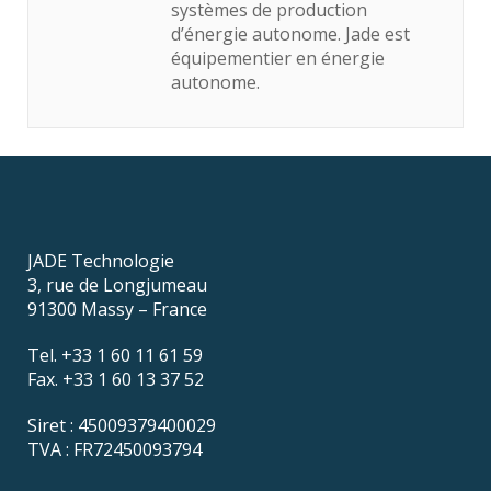
systèmes de production
d’énergie autonome. Jade est
équipementier en énergie
autonome.
JADE Technologie
3, rue de Longjumeau
91300 Massy – France
Tel. +33 1 60 11 61 59
Fax. +33 1 60 13 37 52
Siret : 45009379400029
TVA : FR72450093794